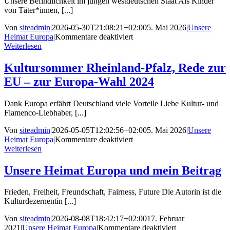
Unsere Befindlichkeit im jungen westdeutschen Staat Als Kinder
von Täter*innen, [...]
Von
siteadmin
|
2026-05-30T21:08:21+02:00
5. Mai 2026
|
Unsere
für
Heimat Europa
|
Kommentare deaktiviert
Europa
Weiterlesen
als
Heimat
Kultursommer Rheinland-Pfalz, Rede zur
EU – zur Europa-Wahl 2024
Dank Europa erfährt Deutschland viele Vorteile Liebe Kultur- und
Flamenco-Liebhaber, [...]
Von
siteadmin
|
2026-05-05T12:02:56+02:00
5. Mai 2026
|
Unsere
für
Heimat Europa
|
Kommentare deaktiviert
Kultursommer
Weiterlesen
Rheinland-
Pfalz,
Unsere Heimat Europa und mein Beitrag
Rede
zur
Frieden, Freiheit, Freundschaft, Fairness, Future Die Autorin ist die
EU
Kulturdezernentin [...]
–
zur
Von
siteadmin
|
2026-08-08T18:42:17+02:00
17. Februar
Europa-
für
2021
|
Unsere Heimat Europa
|
Kommentare deaktiviert