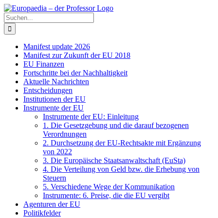
Zum
Facebook
X
Instagram
Pinterest
Inhalt
Suche
springen
nach:
Manifest update 2026
Manifest zur Zukunft der EU 2018
EU Finanzen
Fortschritte bei der Nachhaltigkeit
Aktuelle Nachrichten
Entscheidungen
Institutionen der EU
Instrumente der EU
Instrumente der EU: Einleitung
1. Die Gesetzgebung und die darauf bezogenen
Verordnungen
2. Durchsetzung der EU-Rechtsakte mit Ergänzung
von 2022
3. Die Europäische Staatsanwaltschaft (EuSta)
4. Die Verteilung von Geld bzw. die Erhebung von
Steuern
5. Verschiedene Wege der Kommunikation
Instrumente: 6. Preise, die die EU vergibt
Agenturen der EU
Politikfelder