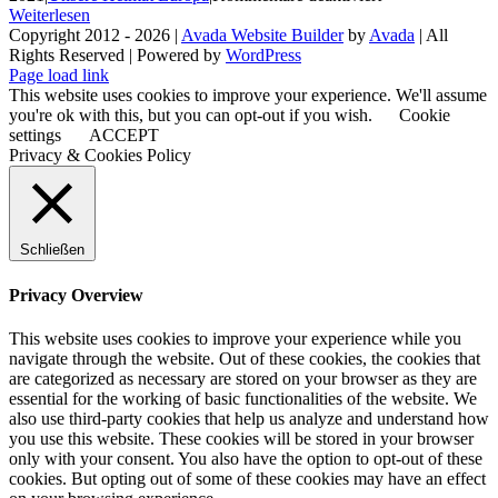
Wahl
Unsere
Weiterlesen
2024
Heimat
Copyright 2012 - 2026 |
Avada Website Builder
by
Avada
| All
Europa
Rights Reserved | Powered by
WordPress
Facebook
X
Instagram
Pinterest
und
Page load link
mein
This website uses cookies to improve your experience. We'll assume
Beitrag
you're ok with this, but you can opt-out if you wish.
Cookie
settings
ACCEPT
Privacy & Cookies Policy
Schließen
Privacy Overview
This website uses cookies to improve your experience while you
navigate through the website. Out of these cookies, the cookies that
are categorized as necessary are stored on your browser as they are
essential for the working of basic functionalities of the website. We
also use third-party cookies that help us analyze and understand how
you use this website. These cookies will be stored in your browser
only with your consent. You also have the option to opt-out of these
cookies. But opting out of some of these cookies may have an effect