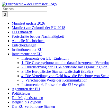
Zum
Facebook
X
Instagram
Pinterest
Inhalt
Suche
springen
nach:
Manifest update 2026
Manifest zur Zukunft der EU 2018
EU Finanzen
Fortschritte bei der Nachhaltigkeit
Aktuelle Nachrichten
Entscheidungen
Institutionen der EU
Instrumente der EU
Instrumente der EU: Einleitung
1. Die Gesetzgebung und die darauf bezogenen Verordn
2. Durchsetzung der EU-Rechtsakte mit Ergänzung von
3. Die Europäische Staatsanwaltschaft (EuSta)
4. Die Verteilung von Geld bzw. die Erhebung von Steu
5. Verschiedene Wege der Kommunikation
Instrumente: 6. Preise, die die EU vergibt
Agenturen der EU
Politikfelder
Die Mitgliedsstaaten
Belgien bis Zypern
Der EU verbundene Staaten