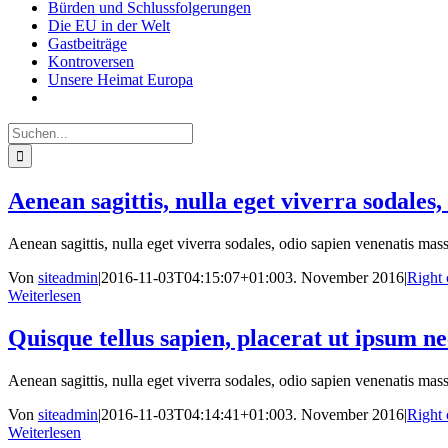
Bürden und Schlussfolgerungen
Die EU in der Welt
Gastbeiträge
Kontroversen
Unsere Heimat Europa
Suche
nach:
Aenean sagittis, nulla eget viverra sodales,
Aenean sagittis, nulla eget viverra sodales, odio sapien venenatis massa
Von
siteadmin
|
2016-11-03T04:15:07+01:00
3. November 2016
|
Right 
Weiterlesen
Quisque tellus sapien, placerat ut ipsum ne
Aenean sagittis, nulla eget viverra sodales, odio sapien venenatis massa
Von
siteadmin
|
2016-11-03T04:14:41+01:00
3. November 2016
|
Right 
Weiterlesen