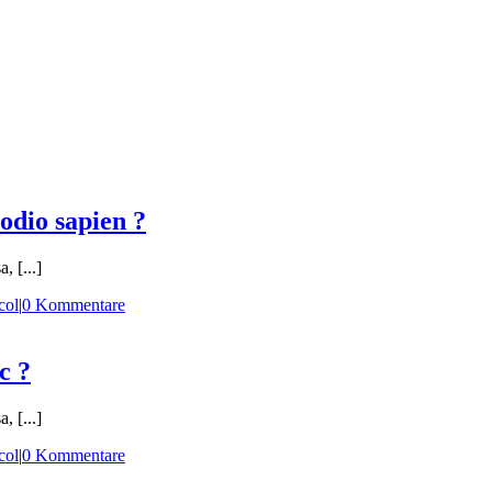
 odio sapien ?
, [...]
col
|
0 Kommentare
c ?
, [...]
col
|
0 Kommentare