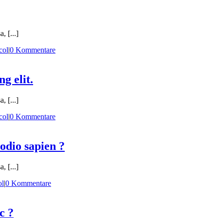
, [...]
col
|
0 Kommentare
g elit.
, [...]
col
|
0 Kommentare
 odio sapien ?
, [...]
ol
|
0 Kommentare
c ?