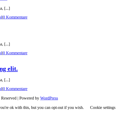
, [...]
ol
|
0 Kommentare
, [...]
ol
|
0 Kommentare
g elit.
, [...]
ol
|
0 Kommentare
s Reserved | Powered by
WordPress
u're ok with this, but you can opt-out if you wish.
Cookie settings