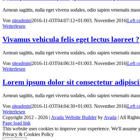
Aenean sagittis, nulla eget viverra sodales, odio sapien venenatis massa
Von
siteadmin
|
2016-11-03T04:07:12+01:00
3. November 2016
|
Left c
Weiterlesen
Vivamus vehicula felis eget lectus laoreet ?
Aenean sagittis, nulla eget viverra sodales, odio sapien venenatis massa
Von
siteadmin
|
2016-11-03T04:06:31+01:00
3. November 2016
|
Left c
Weiterlesen
Lorem ipsum dolor sit consectetur adipiscin
Aenean sagittis, nulla eget viverra sodales, odio sapien venenatis massa
Von
siteadmin
|
2016-11-03T04:04:30+01:00
3. November 2016
|
Left c
Weiterlesen
Copyright 2012 - 2026 |
Avada Website Builder
by
Avada
| All Right
Facebook
X
Instagram
Pinterest
Page load link
This website uses cookies to improve your experience. We'll assume yo
Privacy & Cookies Policy