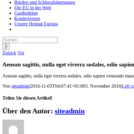
Bürden und Schlussfolgerungen
Die EU in der Welt
Gastbeiträge
Kontroversen
Unsere Heimat Europa
Suche
nach:
Zurück
Vor
Aenean sagittis, nulla eget viverra sodales, odio sapie
Aenean sagittis, nulla eget viverra sodales, odio sapien venenatis mass
Von
siteadmin
|
2016-11-03T04:07:41+01:00
3. November 2016
|
Left c
Teilen Sie diesen Artikel!
Facebook
X
Bluesky
Reddit
LinkedIn
WhatsApp
Telegram
Tumblr
Pinterest
Xing
E-
Über den Autor:
siteadmin
Mail