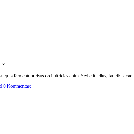
n ?
a, quis fermentum risus orci ultricies enim. Sed elit tellus, faucibus ege
ol
|
0 Kommentare