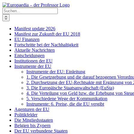
Zum
Facebook
X
Instagram
Pinterest
Inhalt
Suche
springen
nach:
Manifest update 2026
Manifest zur Zukunft der EU 2018
EU Finanzen
Fortschritte bei der Nachhaltigkeit
Aktuelle Nachrichten
Entscheidungen
Institutionen der EU
Instrumente der EU
Instrumente der EU: Einleitung
1. Die Gesetzgebung und die darauf bezogenen Verordn
2. Durchsetzung der EU-Rechtsakte mit Ergänzung von
3. Die Europäische Staatsanwaltschaft (EuSta)
4. Die Verteilung von Geld bzw. die Erhebung von Steu
5. Verschiedene Wege der Kommunikation
Instrumente: 6. Preise, die die EU vergibt
Agenturen der EU
Politikfelder
Die Mitgliedsstaaten
Belgien bis Zypern
Der EU verbundene Staaten