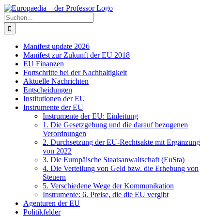
Zum
Facebook
X
Instagram
Pinterest
Inhalt
Suche
springen
nach:
Manifest update 2026
Manifest zur Zukunft der EU 2018
EU Finanzen
Fortschritte bei der Nachhaltigkeit
Aktuelle Nachrichten
Entscheidungen
Institutionen der EU
Instrumente der EU
Instrumente der EU: Einleitung
1. Die Gesetzgebung und die darauf bezogenen
Verordnungen
2. Durchsetzung der EU-Rechtsakte mit Ergänzung
von 2022
3. Die Europäische Staatsanwaltschaft (EuSta)
4. Die Verteilung von Geld bzw. die Erhebung von
Steuern
5. Verschiedene Wege der Kommunikation
Instrumente: 6. Preise, die die EU vergibt
Agenturen der EU
Politikfelder