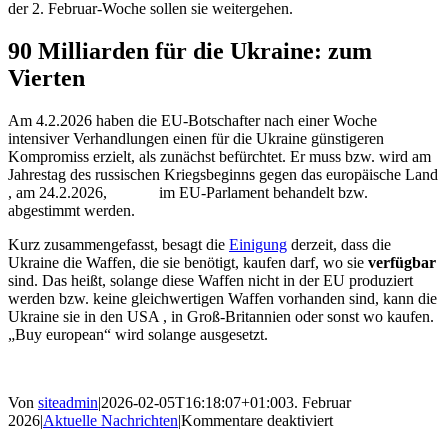
der 2. Februar-Woche sollen sie weitergehen.
90 Milliarden für die Ukraine: zum
Vierten
Am 4.2.2026 haben die EU-Botschafter nach einer Woche
intensiver Verhandlungen einen für die Ukraine günstigeren
Kompromiss erzielt, als zunächst befürchtet. Er muss bzw. wird am
Jahrestag des russischen Kriegsbeginns gegen das europäische Land
, am 24.2.2026, im EU-Parlament behandelt bzw.
abgestimmt werden.
Kurz zusammengefasst, besagt die
Einigung
derzeit, dass die
Ukraine die Waffen, die sie benötigt, kaufen darf, wo sie
verfügbar
sind. Das heißt, solange diese Waffen nicht in der EU produziert
werden bzw. keine gleichwertigen Waffen vorhanden sind, kann die
Ukraine sie in den USA , in Groß-Britannien oder sonst wo kaufen.
„Buy european“ wird solange ausgesetzt.
Von
siteadmin
|
2026-02-05T16:18:07+01:00
3. Februar
für
2026
|
Aktuelle Nachrichten
|
Kommentare deaktiviert
EU-