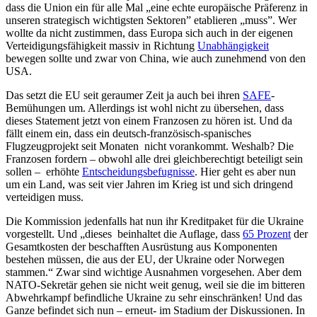
dass die Union ein für alle Mal „eine echte europäische Präferenz in
unseren strategisch wichtigsten Sektoren” etablieren „muss”. Wer
wollte da nicht zustimmen, dass Europa sich auch in der eigenen
Verteidigungsfähigkeit massiv in Richtung
Unabhängigkeit
bewegen sollte und zwar von China, wie auch zunehmend von den
USA.
Das setzt die EU seit geraumer Zeit ja auch bei ihren
SAFE
-
Bemühungen um. Allerdings ist wohl nicht zu übersehen, dass
dieses Statement jetzt von einem Franzosen zu hören ist. Und da
fällt einem ein, dass ein deutsch-französisch-spanisches
Flugzeugprojekt seit Monaten nicht vorankommt. Weshalb? Die
Franzosen fordern – obwohl alle drei gleichberechtigt beteiligt sein
sollen – erhöhte
Entscheidungsbefugnisse
. Hier geht es aber nun
um ein Land, was seit vier Jahren im Krieg ist und sich dringend
verteidigen muss.
Die Kommission jedenfalls hat nun ihr Kreditpaket für die Ukraine
vorgestellt. Und „dieses beinhaltet die Auflage, dass
65 Prozent
der
Gesamtkosten der beschafften Ausrüstung aus Komponenten
bestehen müssen, die aus der EU, der Ukraine oder Norwegen
stammen.“ Zwar sind wichtige Ausnahmen vorgesehen. Aber dem
NATO-Sekretär gehen sie nicht weit genug, weil sie die im bitteren
Abwehrkampf befindliche Ukraine zu sehr einschränken! Und das
Ganze befindet sich nun – erneut- im Stadium der Diskussionen. In