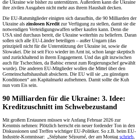
die Ukraine wie bisher zu unterstützen. Außerdem kann die Ukraine
ihre zivilen Ausgaben nicht mehr aus ihrem Haushalt decken.
Die EU-Ratsmitglieder einigten sich daraufhin, die 90 Milliarden der
Ukraine als
zinslosen Kredit
zur Verfügung zu stellen, damit sie die
notwendigen Verteidigungswaffen selber kaufen kann. Denn die
USA sind durchaus bereit, die Ukraine weiterhin zu beliefern. Daran
sollen sich alle EU-Länder beteiligen – außer Ungarn (das
prinzipiell nicht für die Unterstützung der Ukraine ist, sowie die
Slowakei. Die ist seit Fico wieder im Amt ist, schon lange skeptisch
und zurückhaltend in ihrem Engagement. Und das gilt inzwischen
auch für Tschechien, da Babisc erneut zum Regierungschef gewählt
wurde). Die anderen EU-Mitglieder wollen die Mittel über den
Gemeinschaftshaushalt absichern. Die EU will sie „zu günstigen
Konditionen“ am Kapitalmarkt aufnehmen. Damit sollte die Kuh
nun vom Eis sein.
90 Milliarden für die Ukraine: 3. Idee:
Kreditzuschnitt im Schwebezustand
Mit großem Erstaunen müssen wir Anfang Februar 2026 zur
Kenntnis nehmen: Plötzlich herrscht ein neuer fordender Ton in den
Diskussionen und Treffen wichtiger EU-Politiker. So z.B. beim EU-
Industrie-Kommissar: „Stéphane Séjourné, der am Montag
schrieb
,