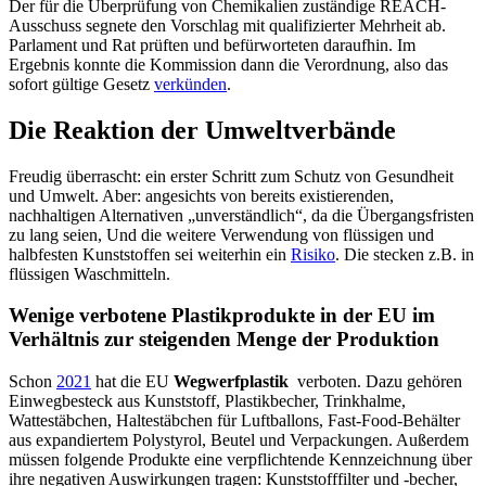
Der für die Überprüfung von Chemikalien zuständige REACH-
Ausschuss segnete den Vorschlag mit qualifizierter Mehrheit ab.
Parlament und Rat prüften und befürworteten daraufhin. Im
Ergebnis konnte die Kommission dann die Verordnung, also das
sofort gültige Gesetz
verkünden
.
Die Reaktion der Umweltverbände
Freudig überrascht: ein erster Schritt zum Schutz von Gesundheit
und Umwelt. Aber: angesichts von bereits existierenden,
nachhaltigen Alternativen „unverständlich“, da die Übergangsfristen
zu lang seien, Und die weitere Verwendung von flüssigen und
halbfesten Kunststoffen sei weiterhin ein
Risiko
. Die stecken z.B. in
flüssigen Waschmitteln.
Wenige verbotene Plastikprodukte in der EU im
Verhältnis zur steigenden Menge der Produktion
Schon
2021
hat die EU
Wegwerfplastik
verboten. Dazu gehören
Einwegbesteck aus Kunststoff, Plastikbecher, Trinkhalme,
Wattestäbchen, Haltestäbchen für Luftballons, Fast-Food-Behälter
aus expandiertem Polystyrol, Beutel und Verpackungen. Außerdem
müssen folgende Produkte eine verpflichtende Kennzeichnung über
ihre negativen Auswirkungen tragen: Kunststofffilter und -becher,