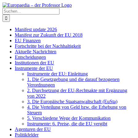
Zum
Facebook
X
Instagram
Pinterest
Inhalt
Suche
springen
nach:
Manifest update 2026
Manifest zur Zukunft der EU 2018
EU Finanzen
Fortschritte bei der Nachhaltigkeit
Aktuelle Nachrichten
Entscheidungen
Institutionen der EU
Instrumente der EU
Instrumente der EU: Einleitung
1. Die Gesetzgebung und die darauf bezogenen
Verordnungen
2. Durchsetzung der EU-Rechtsakte mit Ergänzung
von 2022
3. Die Europäische Staatsanwaltschaft (EuSta)
4. Die Verteilung von Geld bzw. die Erhebung von
Steuern
5. Verschiedene Wege der Kommunikation
Instrumente: 6. Preise, die die EU vergibt
Agenturen der EU
Politikfelder