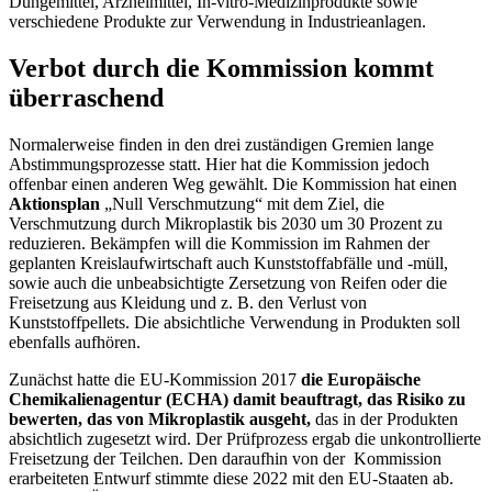
Düngemittel, Arzneimittel, In-vitro-Medizinprodukte sowie
verschiedene Produkte zur Verwendung in Industrieanlagen.
Verbot durch die Kommission kommt
überraschend
Normalerweise finden in den drei zuständigen Gremien lange
Abstimmungsprozesse statt. Hier hat die Kommission jedoch
offenbar einen anderen Weg gewählt. Die Kommission hat einen
Aktionsplan
„Null Verschmutzung“ mit dem Ziel, die
Verschmutzung durch Mikroplastik bis 2030 um 30 Prozent zu
reduzieren. Bekämpfen will die Kommission im Rahmen der
geplanten Kreislaufwirtschaft auch Kunststoffabfälle und -müll,
sowie auch die unbeabsichtigte Zersetzung von Reifen oder die
Freisetzung aus Kleidung und z. B. den Verlust von
Kunststoffpellets. Die absichtliche Verwendung in Produkten soll
ebenfalls aufhören.
Zunächst hatte die EU-Kommission 2017
die Europäische
Chemikalienagentur (ECHA) damit beauftragt, das Risiko zu
bewerten, das von Mikroplastik ausgeht,
das in der Produkten
absichtlich zugesetzt wird. Der Prüfprozess ergab die unkontrollierte
Freisetzung der Teilchen. Den daraufhin von der Kommission
erarbeiteten Entwurf stimmte diese 2022 mit den EU-Staaten ab.