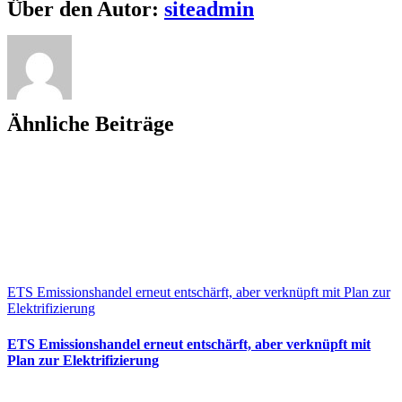
Facebook
X
Bluesky
Reddit
LinkedIn
WhatsApp
Telegram
Tumblr
Pinterest
Xing
E-
Über den Autor:
siteadmin
EU-
Mail
Verordnung,
25.9.2023;
aber
stetig
wachsende
Menge
Ähnliche Beiträge
ETS Emissionshandel erneut entschärft, aber verknüpft mit Plan zur
Elektrifizierung
ETS Emissionshandel erneut entschärft, aber verknüpft mit
Plan zur Elektrifizierung