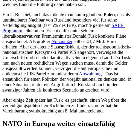
welches Land die Führung dabei haben soll.
Ein 2. Beispiel, auch das möchte man kaum glauben:
Polen
, das als
unmittelbarer Nachbar von Russland besonders viel für seine
Verteidigung ausgibt (fast 5% des BIP), möchte gerne am
SAFE-
Programm
teilnehmen. Es hat dafür unter seinem
liberalkonservativen Premierminister Donald Tusk konkrete Pläne
ausgearbeitet. Als größter
Nutznießer
soll es 43,7 Mrd. Euro
erhalten. Aber der eigene Staatspräsident, der der rechtspopulistisch-
nationalistischen Kaczyinski-Partei PIS angehört, verweigert die
Unterschrift und schadet damit aktiv seinem eigenen Land. Da Tusk
nun nach neuen rechtlichen Wegen suchen muss, damit die Gelder
ausgezahlt werden können, verzögert die antieuropäische und
antideutsche PIS-Partei zumindest deren
Auszahlung
. Das ist
erstaunlich für einen Politiker, der vorgibt national zu denken und in
einer Situation, in der ein Angriff durch Russland noch in den
zwanziger Jahren als konkretes Szenario angesehen wird.
Aber einige Zeit später hat Tusk es geschafft, einen Weg über die
verteidigungspolitischen Richtlinien zu finden. Und er hat die
Vereinbarung symbolträchtig am 8. Mai unterzeichnet.
NATO in Europa weiter einsatzfähig