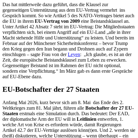
Das hat mittlerweile dazu geführt, dass die Klausel zur
gegenseitigen Unterstützung aus dem EU-Vertrag vermehrt ins
Gespräch kommt. So wie Artikel 5 des NATO-Vertrages bietet auch
die EU in ihrem
EU-Vertrag von 2009
eine Beistandsklausel an.
Unter Artikel 42 Absatz 7 steht im EU-Vertrag: Die Mitgliedsstaaten
verpflichten sich, bei einem Angriff auf ein EU-Land „alle in ihrer
Macht stehende Hilfe und Unterstützung“ zu leisten. Und bereits im
Februar auf der Münchener Sicherheitskonferenz – bevor Trump
den Krieg gegen den Iran begann und Drohnen auch auf Zypern
einschlugen – sagte Frau von der
Leyen
: „Ich glaube, es ist an der
Zeit, die europäische Beistandsklausel zum Leben zu erwecken.
Gegenseitiger Beistand ist im Rahmen der EU nicht optional,
sondern eine Verpflichtung.“ Im März gab es dann erste Gespräche
auf EU-Ebene dazu.
EU-Botschafter der 27 Staaten
Anfang Mai 2026, kurz bevor sich am 8. Mai das Ende des 2.
Weltkrieges zum 81. Mal jährt, führen alle
Botschafter der 27 EU-
Staaten
erstmals eine Simulation durch. Das bedeutet: Der EAD,
der diplomatische Arm der EU will in
Leitlinien
entwerfen, 1.
welche Art von Krise es erfordern würde, damit Regierungen
Artikel 42.7 der EU-Verträge auslösen könn(t)en. Und 2. werden sie
(heiß) diskutieren, welche Unterstützung – wenn überhaupt – ein