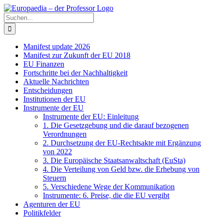
Zum
Facebook
X
Instagram
Pinterest
Inhalt
Suche
springen
nach:
Manifest update 2026
Manifest zur Zukunft der EU 2018
EU Finanzen
Fortschritte bei der Nachhaltigkeit
Aktuelle Nachrichten
Entscheidungen
Institutionen der EU
Instrumente der EU
Instrumente der EU: Einleitung
1. Die Gesetzgebung und die darauf bezogenen
Verordnungen
2. Durchsetzung der EU-Rechtsakte mit Ergänzung
von 2022
3. Die Europäische Staatsanwaltschaft (EuSta)
4. Die Verteilung von Geld bzw. die Erhebung von
Steuern
5. Verschiedene Wege der Kommunikation
Instrumente: 6. Preise, die die EU vergibt
Agenturen der EU
Politikfelder