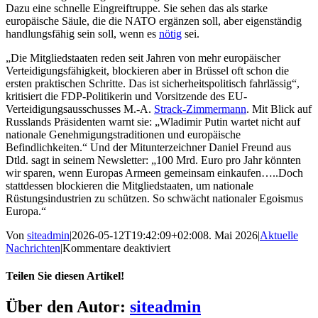
Dazu eine schnelle Eingreiftruppe. Sie sehen das als starke
europäische Säule, die die NATO ergänzen soll, aber eigenständig
handlungsfähig sein soll, wenn es
nötig
sei.
„Die Mitgliedstaaten reden seit Jahren von mehr europäischer
Verteidigungsfähigkeit, blockieren aber in Brüssel oft schon die
ersten praktischen Schritte. Das ist sicherheitspolitisch fahrlässig“,
kritisiert die FDP-Politikerin und Vorsitzende des EU-
Verteidigungsausschusses M.-A.
Strack-Zimmermann
. Mit Blick auf
Russlands Präsidenten warnt sie: „Wladimir Putin wartet nicht auf
nationale Genehmigungstraditionen und europäische
Befindlichkeiten.“ Und der Mitunterzeichner Daniel Freund aus
Dtld. sagt in seinem Newsletter: „
100 Mrd. Euro pro Jahr könnten
wir sparen, wenn Europas Armeen gemeinsam einkaufen…..
Doch
stattdessen blockieren die Mitgliedstaaten, um nationale
Rüstungsindustrien zu schützen. So schwächt nationaler Egoismus
Europa.“
Von
siteadmin
|
2026-05-12T19:42:09+02:00
8. Mai 2026
|
Aktuelle
für
Nachrichten
|
Kommentare deaktiviert
Militär-
Bündnisse
Teilen Sie diesen Artikel!
und
Beistandsklauseln
Facebook
X
Bluesky
Reddit
LinkedIn
WhatsApp
Telegram
Tumblr
Pinterest
Xing
E-
Über den Autor:
siteadmin
Mail