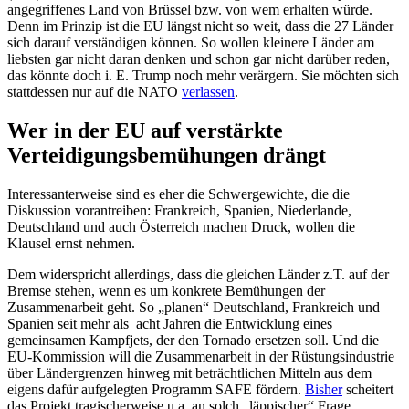
angegriffenes Land von Brüssel bzw. von wem erhalten würde.
Denn im Prinzip ist die EU längst nicht so weit, dass die 27 Länder
sich darauf verständigen können. So wollen kleinere Länder am
liebsten gar nicht daran denken und schon gar nicht darüber reden,
das könnte doch i. E. Trump noch mehr verärgern. Sie möchten sich
stattdessen nur auf die NATO
verlassen
.
Wer in der EU auf verstärkte
Verteidigungsbemühungen drängt
Interessanterweise sind es eher die Schwergewichte, die die
Diskussion vorantreiben: Frankreich, Spanien, Niederlande,
Deutschland und auch Österreich machen Druck, wollen die
Klausel ernst nehmen.
Dem widerspricht allerdings, dass die gleichen Länder z.T. auf der
Bremse stehen, wenn es um konkrete Bemühungen der
Zusammenarbeit geht. So „planen“ Deutschland, Frankreich und
Spanien seit mehr als acht Jahren die Entwicklung eines
gemeinsamen Kampfjets, der den Tornado ersetzen soll. Und die
EU-Kommission will die Zusammenarbeit in der Rüstungsindustrie
über Ländergrenzen hinweg mit beträchtlichen Mitteln aus dem
eigens dafür aufgelegten Programm SAFE fördern.
Bisher
scheitert
das Projekt tragischerweise u.a. an solch „läppischer“ Frage,