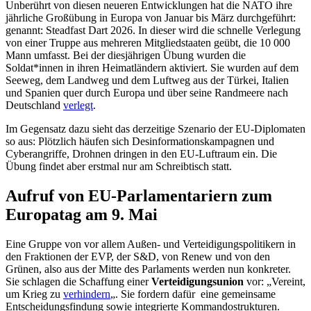
Unberührt von diesen neueren Entwicklungen hat die NATO ihre
jährliche Großübung in Europa von Januar bis März durchgeführt:
genannt: Steadfast Dart 2026. In dieser wird die schnelle Verlegung
von einer Truppe aus mehreren Mitgliedstaaten geübt, die 10 000
Mann umfasst. Bei der diesjährigen Übung wurden die
Soldat*innen in ihren Heimatländern aktiviert. Sie wurden auf dem
Seeweg, dem Landweg und dem Luftweg aus der Türkei, Italien
und Spanien quer durch Europa und über seine Randmeere nach
Deutschland
verlegt
.
Im Gegensatz dazu sieht das derzeitige Szenario der EU-Diplomaten
so aus: Plötzlich häufen sich Desinformationskampagnen und
Cyberangriffe, Drohnen dringen in den EU-Luftraum ein. Die
Übung findet aber erstmal nur am Schreibtisch statt.
Aufruf von EU-Parlamentariern zum
Europatag am 9. Mai
Eine Gruppe von vor allem Außen- und Verteidigungspolitikern in
den Fraktionen der EVP, der S&D, von Renew und von den
Grünen, also aus der Mitte des Parlaments werden nun konkreter.
Sie schlagen die Schaffung einer
Verteidigungsunion
vor: „Vereint,
um Krieg zu
verhindern
„. Sie fordern dafür eine gemeinsame
Entscheidungsfindung sowie integrierte Kommandostrukturen.