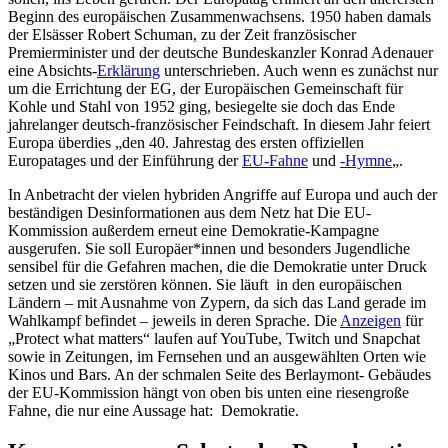
Beginn des europäischen Zusammenwachsens. 1950 haben damals
der Elsässer Robert Schuman, zu der Zeit französischer
Premierminister und der deutsche Bundeskanzler Konrad Adenauer
eine Absichts-
Erklärung
unterschrieben. Auch wenn es zunächst nur
um die Errichtung der EG, der Europäischen Gemeinschaft für
Kohle und Stahl von 1952 ging, besiegelte sie doch das Ende
jahrelanger deutsch-französischer Feindschaft. In diesem Jahr feiert
Europa überdies „den 40. Jahrestag des ersten offiziellen
Europatages und der Einführung der
EU-Fahne
und
-Hymne
„.
In Anbetracht der vielen hybriden Angriffe auf Europa und auch der
beständigen Desinformationen aus dem Netz hat Die EU-
Kommission außerdem erneut eine Demokratie-Kampagne
ausgerufen. Sie soll Europäer*innen und besonders Jugendliche
sensibel für die Gefahren machen, die die Demokratie unter Druck
setzen und sie zerstören können. Sie läuft in den europäischen
Ländern – mit Ausnahme von Zypern, da sich das Land gerade im
Wahlkampf befindet – jeweils in deren Sprache. Die
Anzeigen
für
„Protect what matters“ laufen auf YouTube, Twitch und Snapchat
sowie in Zeitungen, im Fernsehen und an ausgewählten Orten wie
Kinos und Bars. An der schmalen Seite des Berlaymont- Gebäudes
der EU-Kommission hängt von oben bis unten eine riesengroße
Fahne, die nur eine Aussage hat: Demokratie.