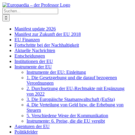
Zum
Facebook
X
Instagram
Pinterest
Inhalt
Suche
springen
nach:
Manifest update 2026
Manifest zur Zukunft der EU 2018
EU Finanzen
Fortschritte bei der Nachhaltigkeit
Aktuelle Nachrichten
Entscheidungen
Institutionen der EU
Instrumente der EU
Instrumente der EU: Einleitung
1. Die Gesetzgebung und die darauf bezogenen
Verordnungen
2. Durchsetzung der EU-Rechtsakte mit Ergänzung
von 2022
3. Die Europäische Staatsanwaltschaft (EuSta)
4. Die Verteilung von Geld bzw. die Erhebung von
Steuern
5. Verschiedene Wege der Kommunikation
Instrumente: 6. Preise, die die EU vergibt
Agenturen der EU
Politikfelder