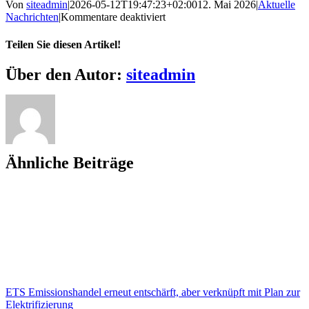
Von
siteadmin
|
2026-05-12T19:47:23+02:00
12. Mai 2026
|
Aktuelle
für
Nachrichten
|
Kommentare deaktiviert
PROTECT
WHAT
Teilen Sie diesen Artikel!
MATTERS:
EU-
Facebook
X
Bluesky
Reddit
LinkedIn
WhatsApp
Telegram
Tumblr
Pinterest
Xing
E-
Über den Autor:
siteadmin
Kampagne
Mail
Ähnliche Beiträge
ETS Emissionshandel erneut entschärft, aber verknüpft mit Plan zur
Elektrifizierung