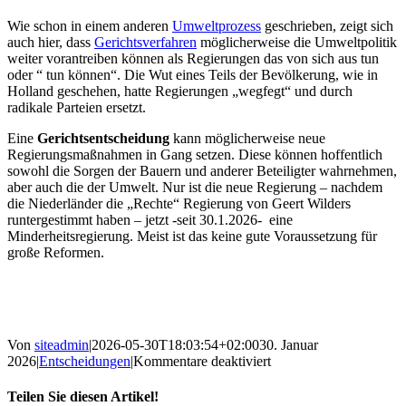
Wie schon in einem anderen
Umweltprozess
geschrieben, zeigt sich
auch hier, dass
Gerichtsverfahren
möglicherweise die Umweltpolitik
weiter vorantreiben können als Regierungen das von sich aus tun
oder “ tun können“. Die Wut eines Teils der Bevölkerung, wie in
Holland geschehen, hatte Regierungen „wegfegt“ und durch
radikale Parteien ersetzt.
Eine
Gerichtsentscheidung
kann möglicherweise neue
Regierungsmaßnahmen in Gang setzen. Diese können hoffentlich
sowohl die Sorgen der Bauern und anderer Beteiligter wahrnehmen,
aber auch die der Umwelt. Nur ist die neue Regierung – nachdem
die Niederländer die „Rechte“ Regierung von Geert Wilders
runtergestimmt haben – jetzt -seit 30.1.2026- eine
Minderheitsregierung. Meist ist das keine gute Voraussetzung für
große Reformen.
Von
siteadmin
|
2026-05-30T18:03:54+02:00
30. Januar
für
2026
|
Entscheidungen
|
Kommentare deaktiviert
Gerichtsentscheid
zugunsten
Teilen Sie diesen Artikel!