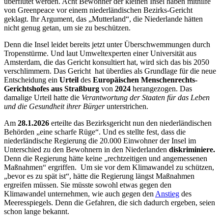
überflutet werden. Acht Bewohner der kleinen Insel haben mithilfe
von Greenpeace vor einem niederländischen Bezirks-Gericht
geklagt. Ihr Argument, das „Mutterland“, die Niederlande hätten
nicht genug getan, um sie zu beschützen.
Denn die Insel leidet bereits jetzt unter Überschwemmungen durch
Tropenstürme. Und laut Umweltexperten einer Universität aus
Amsterdam, die das Gericht konsultiert hat, wird sich das bis 2050
verschlimmern. Das Gericht hat überdies als Grundlage für die neue
Entscheidung ein
Urteil
des
Europäischen Menschenrechts-
Gerichtshofes aus Straßburg
von
2024
herangezogen. Das
damalige Urteil hatte die
Verantwortung der Staaten für das Leben
und die Gesundheit ihrer Bürger
unterstrichen.
Am
28.1.2026
erteilte das Bezirksgericht nun den niederländischen
Behörden „eine scharfe Rüge“. Und es stellte fest, dass die
niederländische Regierung die 20.000 Einwohner der Insel im
Unterschied zu den Bewohnern in den Niederlanden
diskriminiere.
Denn die Regierung hätte keine „rechtzeitigen und angemessenen
Maßnahmen“ ergriffen. Um sie vor dem Klimawandel zu schützen,
„bevor es zu spät ist“, hätte die Regierung längst Maßnahmen
ergreifen müssen. Sie müsste sowohl etwas gegen den
Klimawandel unternehmen, wie auch gegen den
Anstieg
des
Meeresspiegels. Denn die Gefahren, die sich dadurch ergeben, seien
schon lange bekannt.