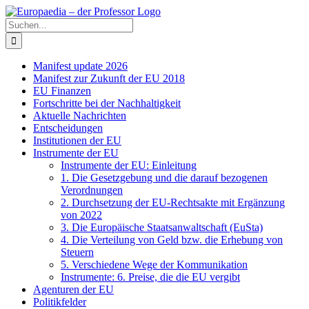
Zum
Facebook
X
Instagram
Pinterest
Inhalt
Suche
springen
nach:
Manifest update 2026
Manifest zur Zukunft der EU 2018
EU Finanzen
Fortschritte bei der Nachhaltigkeit
Aktuelle Nachrichten
Entscheidungen
Institutionen der EU
Instrumente der EU
Instrumente der EU: Einleitung
1. Die Gesetzgebung und die darauf bezogenen
Verordnungen
2. Durchsetzung der EU-Rechtsakte mit Ergänzung
von 2022
3. Die Europäische Staatsanwaltschaft (EuSta)
4. Die Verteilung von Geld bzw. die Erhebung von
Steuern
5. Verschiedene Wege der Kommunikation
Instrumente: 6. Preise, die die EU vergibt
Agenturen der EU
Politikfelder