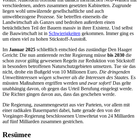
verschiedenen, anders zusammen gesetzten Kabinetten. Zugrunde
liegen wohl umwälzende gesellschaftliche und auch
umweltbezogene Prozesse. Sie betreffen einerseits die
Landwirtschaft als Ganzes und bedrohen außerdem einen
beträchtlichen Teil der Bauern massiv in ihrer Existenz. Und selbst
die Bauwirtschaft ist in
Schwierigkeiten
gekommen. Immer ging es
um einen viel zu hohen Stickstoff-Ausstoß.
Im
Januar 2025
schließlich entschied das zuständige Den Haager
Gericht: Die nun amtierende rechte Regierung müsse
bis 2030
die
schon zuvor gültig gewesenen Regeln zur Reduktion von Stickstoff
in besonders betroffenen Naturschutzgebieten umsetzen. Tue sie das
nicht, drohe ein Bußgeld von 10 Millionen Euro.
Die dringenden
Umweltinteressen wögen schwerer als die Interessen des Staates.
Es
müssten Maßnahmen ergriffen werden
und zwar sofort!
Das gelte
unabhängig davon, ob gegen das Urteil Berufung eingelegt werde.
Die Richter gingen davon aus, dass das geschehen werde.
Die Regierung, zusammengesetzt aus vier Parteien, vor allem mit
einer radikalen Bauernpartei dabei, hatte gerade den von der
Vorgänger-Regierung beschlossenen Umweltetat von 24 Milliarden
auf fünf Milliarden zusammen gestrichen.
Resümee