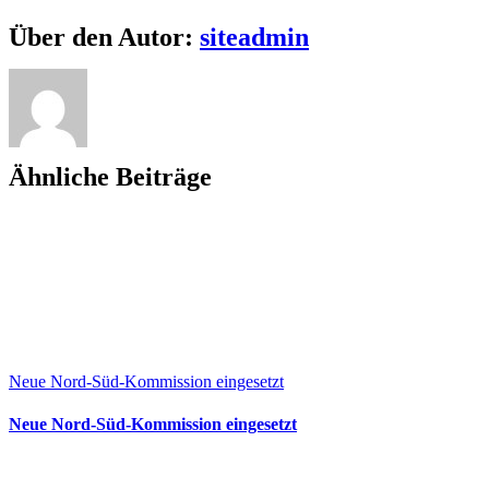
der
Umwelt
Facebook
X
Bluesky
Reddit
LinkedIn
WhatsApp
Telegram
Tumblr
Pinterest
Xing
E-
Über den Autor:
siteadmin
gegen
Mail
Regierung
der
Niederlande
Ähnliche Beiträge
Neue Nord-Süd-Kommission eingesetzt
Neue Nord-Süd-Kommission eingesetzt