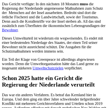
Das Gericht verfügte: In den nächsten 18 Monaten
muss
die
Regierung der Niederlande angemessene Maßnahmen zum Schutz
der Menschen auf der Insel ausarbeiten. Bedroht sind dort die
örtliche Fischerei und die Landwirtschaft, sowie der Tourismus.
Denn auch die Korallenriffe vor der Insel sterben ab. All das sind
zusätzlich zum Überfluten die ökonomischen Lebensgrundlagen der
Bewohner
.
Dieses Umwelturteil ist wiederum ein wegweisendes. Es endet mit
einer bedeutenden Niederlage des Staates, der einen Teil seiner
Bewohner nicht ausreichend schützt. Die Ausgaben für die
Schutzmaßnahmen werden immens sein.
Ein Teil der Klage von Greenpeace ist allerdings abgewiesen
worden. Denn die Umweltorganisation hätte das Land gerne zu
insgesamt stärkeren
Umweltschutzzielen
verpflichtet.
Schon 2025 hatte ein Gericht die
Regierung der Niederlande verurteilt
Das war ein anderes Verfahren. Es betraf das Kernland hier in
Europa. Und dem ging ein über Jahre schwelender tiefgreifender
Konflikt mit mehreren Gerichtsverfahren und Urteilen schon 2019
voraus. Außerdem offenbar mit danach mehrfachen Neu-Wahlen mit