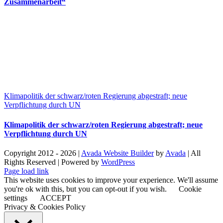
Zusammenarbeit“
Klimapolitik der schwarz/roten Regierung abgestraft; neue
Verpflichtung durch UN
Klimapolitik der schwarz/roten Regierung abgestraft; neue
Verpflichtung durch UN
Copyright 2012 - 2026 |
Avada Website Builder
by
Avada
| All
Rights Reserved | Powered by
WordPress
Facebook
X
Instagram
Pinterest
Page load link
This website uses cookies to improve your experience. We'll assume
you're ok with this, but you can opt-out if you wish.
Cookie
settings
ACCEPT
Privacy & Cookies Policy